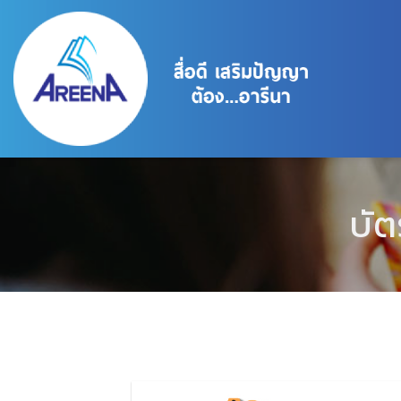
Skip
to
content
บั